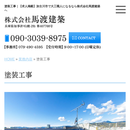
塗装工事｜【求人掲載】加古川市で大工職人になるなら株式会社馬渡建築
へ
HOME
»
業務内容
»
塗装工事
塗装工事